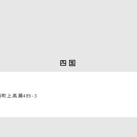
四国
瀬町上高瀬489-3