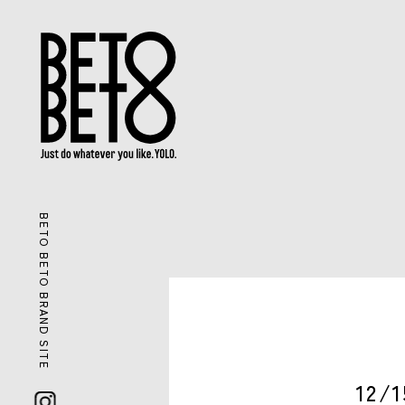
BETO BETO BRAND SITE
12