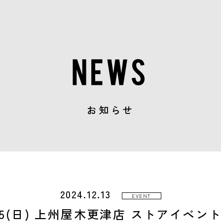
お知らせ
2024.12.13
EVENT
/15(日) 上州屋木更津店 ストアイベン