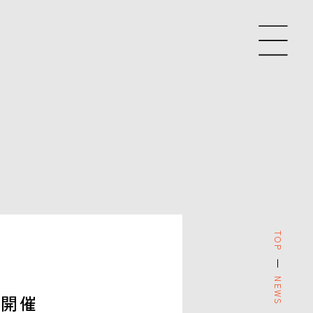
TOP
NEWS
ト開催