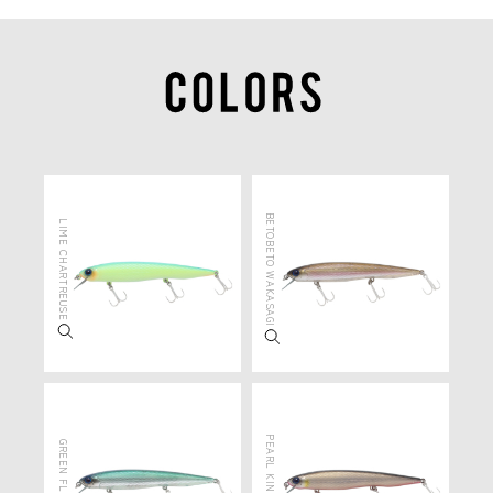
BETOBETO WAKASAGI
LIME CHARTREUSE
PEARL KINKURO
GREEN FLASH